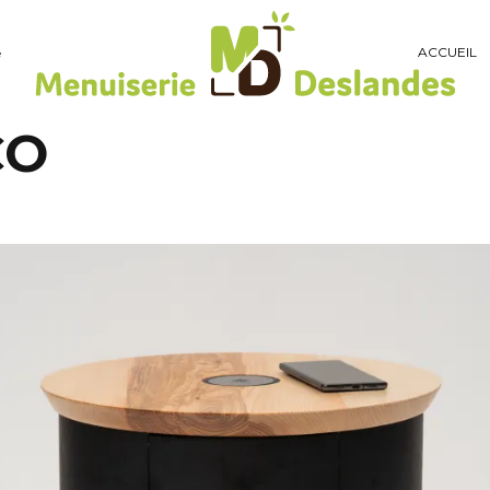
ACCUEIL
é
CO