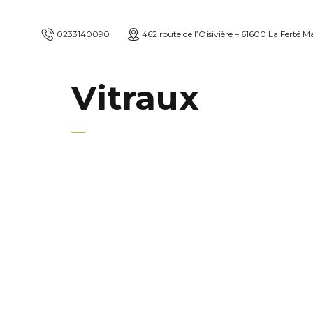
0233140090
462 route de l’Oisivière – 61600 La Ferté M
Vitraux